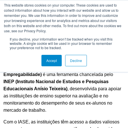
This website stores cookies on your computer. These cookies are used to
collect information about how you interact with our website and allow us to
Toggle navigation
remember you. We use this information in order to improve and customize
Acesso Instituição
your browsing experience and for analytics and metrics about our visitors
both on this website and other media. To find out more about the cookies we
use, see our Privacy Policy.
If you decline, your information won’t be tracked when you visit this
website. A single cookie will be used in your browser to remember
your preference not to be tracked.
Sobre o IASE
Accept
Decline
O
IASE (Indicador ABMES/Sympliicity de
Empregabilidade)
é uma ferramenta chancelada pelo
INEP (Instituto Nacional de Estudos e Pesquisas
Educacionais Anísio Teixeira)
, desenvolvida para apoiar
as instituições de ensino superior na avaliação e no
monitoramento do desempenho de seus ex-alunos no
mercado de trabalho.
Com o IASE, as instituições têm acesso a dados valiosos