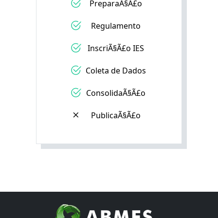
PreparaÃ§Ã£o
Regulamento
InscriÃ§Ã£o IES
Coleta de Dados
ConsolidaÃ§Ã£o
PublicaÃ§Ã£o