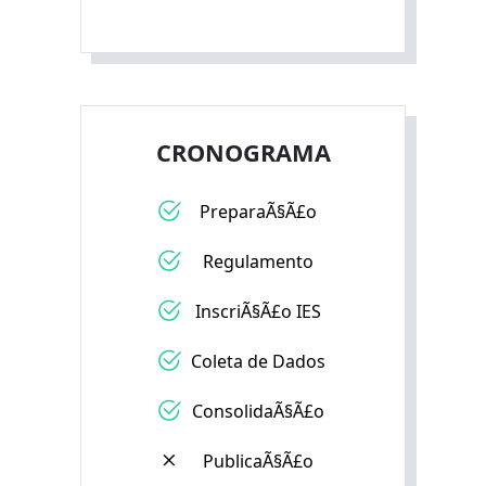
CRONOGRAMA
PreparaÃ§Ã£o
Regulamento
InscriÃ§Ã£o IES
Coleta de Dados
ConsolidaÃ§Ã£o
PublicaÃ§Ã£o